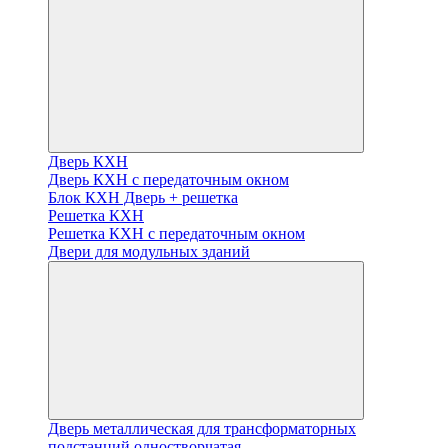
Дверь КХН
Дверь КХН с передаточным окном
Блок КХН Дверь + решетка
Решетка КХН
Решетка КХН с передаточным окном
Двери для модульных зданий
Дверь металлическая для трансформаторных
подстанций одностворчатая