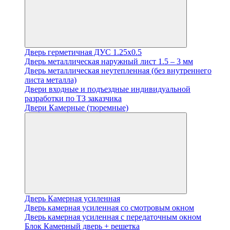
Дверь герметичная ДУС 1.25х0.5
Дверь металлическая наружный лист 1.5 – 3 мм
Дверь металлическая неутепленная (без внутреннего
листа металла)
Двери входные и подъездные индивидуальной
разработки по ТЗ заказчика
Двери Камерные (тюремные)
Дверь Камерная усиленная
Дверь камерная усиленная со смотровым окном
Дверь камерная усиленная с передаточным окном
Блок Камерный дверь + решетка