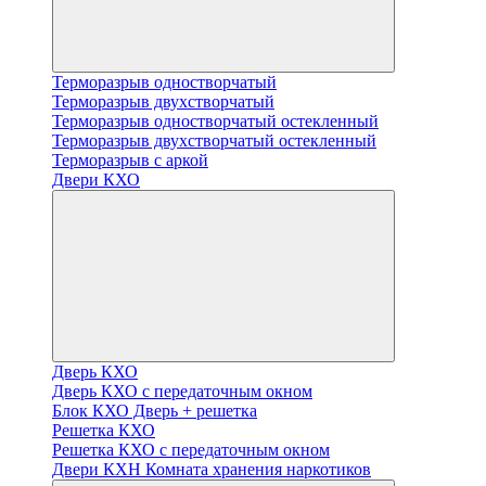
Терморазрыв одностворчатый
Терморазрыв двухстворчатый
Терморазрыв одностворчатый остекленный
Терморазрыв двухстворчатый остекленный
Терморазрыв с аркой
Двери КХО
Дверь КХО
Дверь КХО с передаточным окном
Блок КХО Дверь + решетка
Решетка КХО
Решетка КХО с передаточным окном
Двери КХН Комната хранения наркотиков