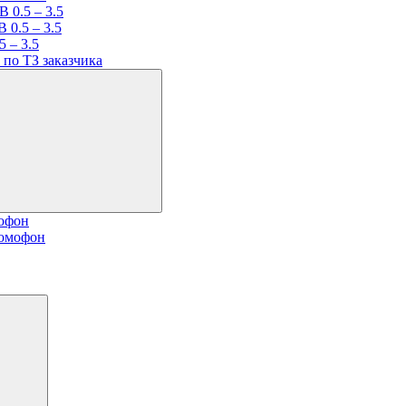
 0.5 – 3.5
 0.5 – 3.5
 – 3.5
по ТЗ заказчика
мофон
домофон