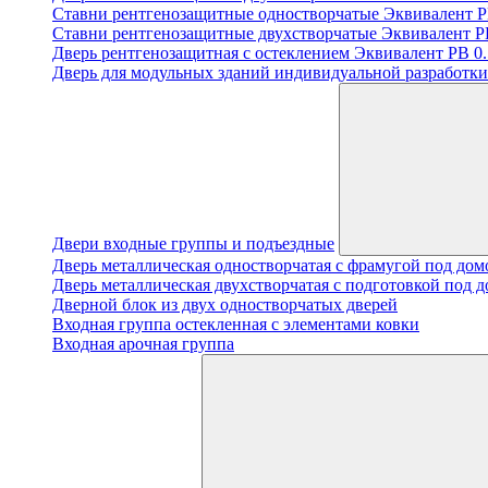
Ставни рентгенозащитные одностворчатые Эквивалент PB
Ставни рентгенозащитные двухстворчатые Эквивалент PB
Дверь рентгенозащитная с остеклением Эквивалент PB 0.5
Дверь для модульных зданий индивидуальной разработки 
Двери входные группы и подъездные
Дверь металлическая одностворчатая с фрамугой под до
Дверь металлическая двухстворчатая с подготовкой под 
Дверной блок из двух одностворчатых дверей
Входная группа остекленная с элементами ковки
Входная арочная группа