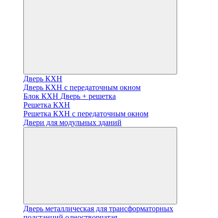
Дверь КХН
Дверь КХН с передаточным окном
Блок КХН Дверь + решетка
Решетка КХН
Решетка КХН с передаточным окном
Двери для модульных зданий
Дверь металлическая для трансформаторных
подстанций одностворчатая