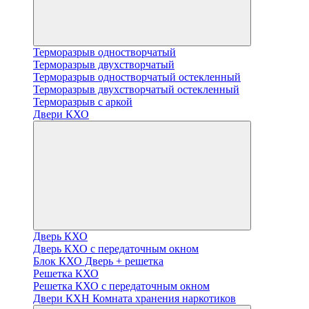
Терморазрыв одностворчатый
Терморазрыв двухстворчатый
Терморазрыв одностворчатый остекленный
Терморазрыв двухстворчатый остекленный
Терморазрыв с аркой
Двери КХО
Дверь КХО
Дверь КХО с передаточным окном
Блок КХО Дверь + решетка
Решетка КХО
Решетка КХО с передаточным окном
Двери КХН Комната хранения наркотиков