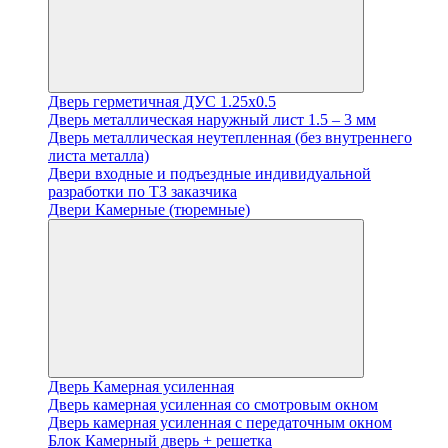
Дверь герметичная ДУС 1.25х0.5
Дверь металлическая наружный лист 1.5 – 3 мм
Дверь металлическая неутепленная (без внутреннего
листа металла)
Двери входные и подъездные индивидуальной
разработки по ТЗ заказчика
Двери Камерные (тюремные)
Дверь Камерная усиленная
Дверь камерная усиленная со смотровым окном
Дверь камерная усиленная с передаточным окном
Блок Камерный дверь + решетка