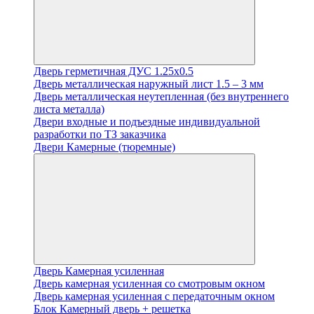
Дверь герметичная ДУС 1.25х0.5
Дверь металлическая наружный лист 1.5 – 3 мм
Дверь металлическая неутепленная (без внутреннего
листа металла)
Двери входные и подъездные индивидуальной
разработки по ТЗ заказчика
Двери Камерные (тюремные)
Дверь Камерная усиленная
Дверь камерная усиленная со смотровым окном
Дверь камерная усиленная с передаточным окном
Блок Камерный дверь + решетка