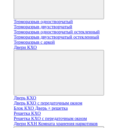
Терморазрыв одностворчатый
Терморазрыв двухстворчатый
Терморазрыв одностворчатый остекленный
Терморазрыв двухстворчатый остекленный
Терморазрыв с аркой
Двери КХО
Дверь КХО
Дверь КХО с передаточным окном
Блок КХО Дверь + решетка
Решетка КХО
Решетка КХО с передаточным окном
Двери КХН Комната хранения наркотиков