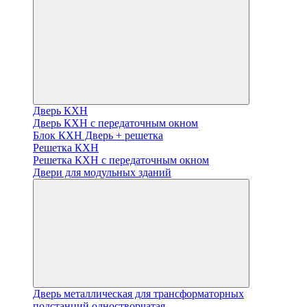
Дверь КХН
Дверь КХН с передаточным окном
Блок КХН Дверь + решетка
Решетка КХН
Решетка КХН с передаточным окном
Двери для модульных зданий
Дверь металлическая для трансформаторных
подстанций одностворчатая