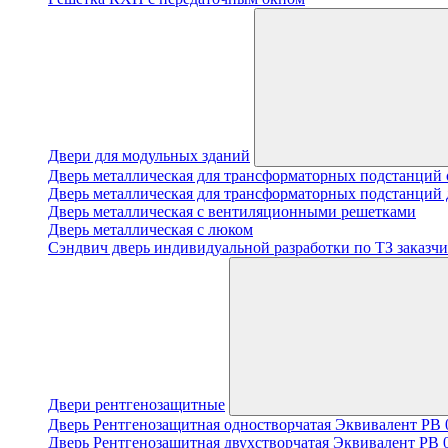
Двери для модульных зданий
Дверь металлическая для трансформаторных подстанций 
Дверь металлическая для трансформаторных подстанций 
Дверь металлическая с вентиляционными решетками
Дверь металлическая с люком
Cэндвич дверь индивидуальной разработки по ТЗ заказчи
Двери рентгенозащитные
Дверь Рентгенозащитная одностворчатая Эквивалент PB 0
Дверь Рентгенозащитная двухстворчатая Эквивалент PB 0.