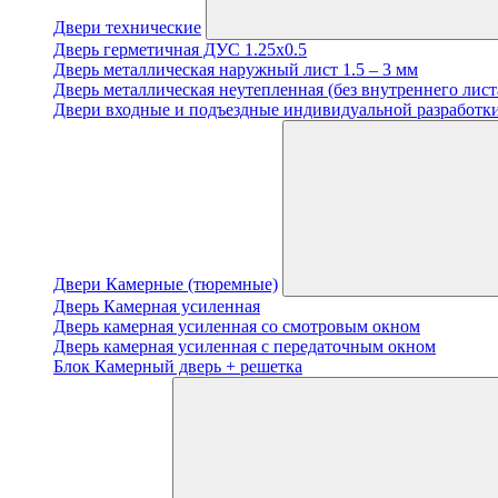
Двери технические
Дверь герметичная ДУС 1.25х0.5
Дверь металлическая наружный лист 1.5 – 3 мм
Дверь металлическая неутепленная (без внутреннего лист
Двери входные и подъездные индивидуальной разработки
Двери Камерные (тюремные)
Дверь Камерная усиленная
Дверь камерная усиленная со смотровым окном
Дверь камерная усиленная с передаточным окном
Блок Камерный дверь + решетка