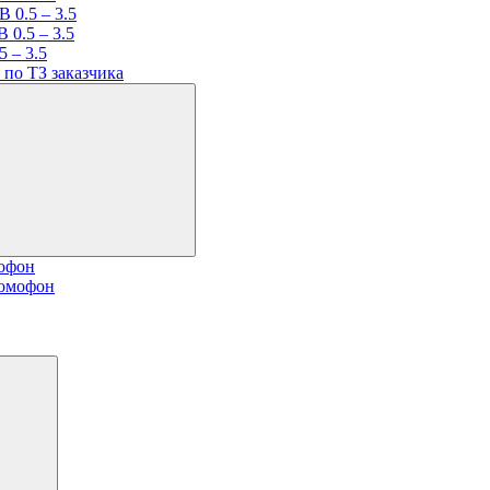
 0.5 – 3.5
 0.5 – 3.5
 – 3.5
по ТЗ заказчика
мофон
домофон