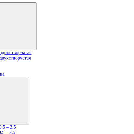
одностворчатая
двухстворчатая
ка
.5 – 3.5
5 – 3.5