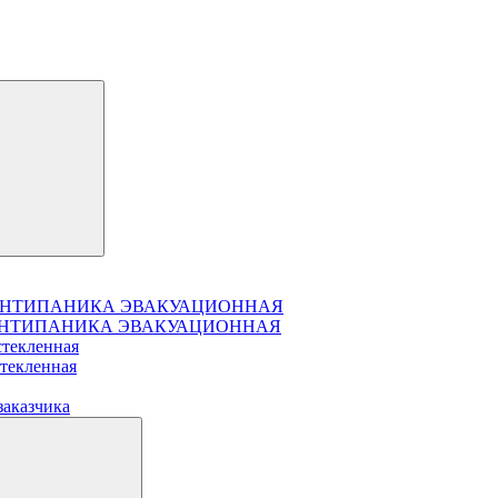
чатая АНТИПАНИКА ЭВАКУАЦИОННАЯ
чатая АНТИПАНИКА ЭВАКУАЦИОННАЯ
стекленная
стекленная
заказчика