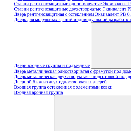
Ставни рентгенозащитные одностворчатые Эквивалент PB
Ставни рентгенозащитные двухстворчатые Эквивалент PB
Дверь рентгенозащитная с остеклением Эквивалент PB 0.5
Дверь для модульных зданий индивидуальной разработки 
Двери входные группы и подъездные
Дверь металлическая одностворчатая с фрамугой под до
Дверь металлическая двухстворчатая с подготовкой под 
Дверной блок из двух одностворчатых дверей
Входная группа остекленная с элементами ковки
Входная арочная группа