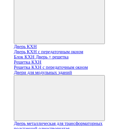
Дверь КХН
Дверь КХН с передаточным окном
Блок КХН Дверь + решетка
Решетка КХН
Решетка КХН с передаточным окном
Двери для модульных зданий
Дверь металлическая для трансформаторных
подстанций одностворчатая