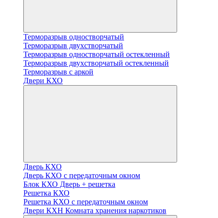
Терморазрыв одностворчатый
Терморазрыв двухстворчатый
Терморазрыв одностворчатый остекленный
Терморазрыв двухстворчатый остекленный
Терморазрыв с аркой
Двери КХО
Дверь КХО
Дверь КХО с передаточным окном
Блок КХО Дверь + решетка
Решетка КХО
Решетка КХО с передаточным окном
Двери КХН Комната хранения наркотиков