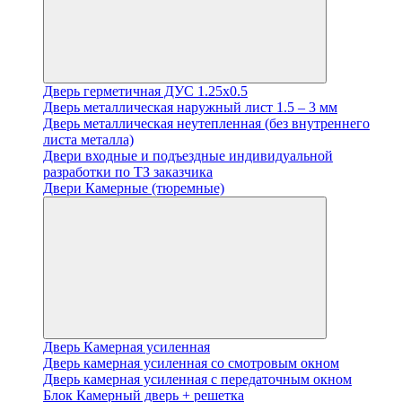
Дверь герметичная ДУС 1.25х0.5
Дверь металлическая наружный лист 1.5 – 3 мм
Дверь металлическая неутепленная (без внутреннего
листа металла)
Двери входные и подъездные индивидуальной
разработки по ТЗ заказчика
Двери Камерные (тюремные)
Дверь Камерная усиленная
Дверь камерная усиленная со смотровым окном
Дверь камерная усиленная с передаточным окном
Блок Камерный дверь + решетка