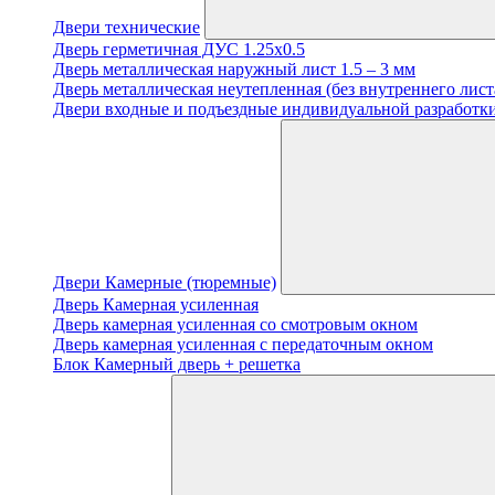
Двери технические
Дверь герметичная ДУС 1.25х0.5
Дверь металлическая наружный лист 1.5 – 3 мм
Дверь металлическая неутепленная (без внутреннего лист
Двери входные и подъездные индивидуальной разработки
Двери Камерные (тюремные)
Дверь Камерная усиленная
Дверь камерная усиленная со смотровым окном
Дверь камерная усиленная с передаточным окном
Блок Камерный дверь + решетка