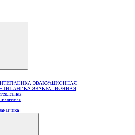
чатая АНТИПАНИКА ЭВАКУАЦИОННАЯ
чатая АНТИПАНИКА ЭВАКУАЦИОННАЯ
стекленная
стекленная
заказчика