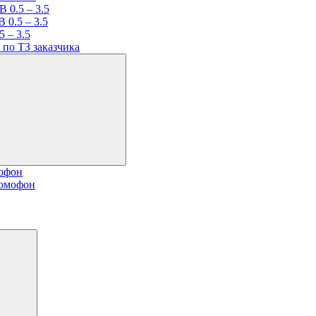
 0.5 – 3.5
 0.5 – 3.5
 – 3.5
по ТЗ заказчика
мофон
домофон