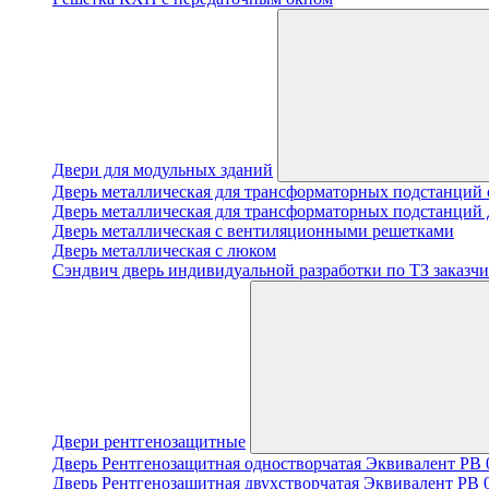
Двери для модульных зданий
Дверь металлическая для трансформаторных подстанций 
Дверь металлическая для трансформаторных подстанций 
Дверь металлическая с вентиляционными решетками
Дверь металлическая с люком
Cэндвич дверь индивидуальной разработки по ТЗ заказчи
Двери рентгенозащитные
Дверь Рентгенозащитная одностворчатая Эквивалент PB 0
Дверь Рентгенозащитная двухстворчатая Эквивалент PB 0.