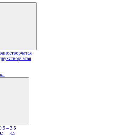
одностворчатая
двухстворчатая
ка
.5 – 3.5
5 – 3.5