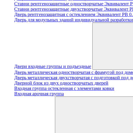
Ставни рентгенозащитные одностворчатые Эквивалент PB
Ставни рентгенозащитные двухстворчатые Эквивалент PB
Дверь рентгенозащитная с остеклением Эквивалент PB 0.5
Дверь для модульных зданий индивидуальной разработки 
Двери входные группы и подъездные
Дверь металлическая одностворчатая с фрамугой под до
Дверь металлическая двухстворчатая с подготовкой под 
Дверной блок из двух одностворчатых дверей
Входная группа остекленная с элементами ковки
Входная арочная группа